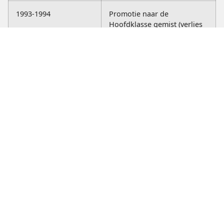
1993-1994
Promotie naar de
Hoofdklasse gemist (verlies
beslissingswedstrijd vs. De
Bataven)
1999-2000
Kampioenschap 3e Klasse en
promotie naar de 2e Klasse
2000-2001
Promotie naar de 2e Klasse
gemist (verlies finale vs.
Jonge Kracht)
2001-2002
Kampioenschap 2e Klasse en
promotie naar de 1e Klasse
2002-2003
Promotie naar de
Hoofdklasse gemist (verlies
finale vs. Be Quick
Groningen)